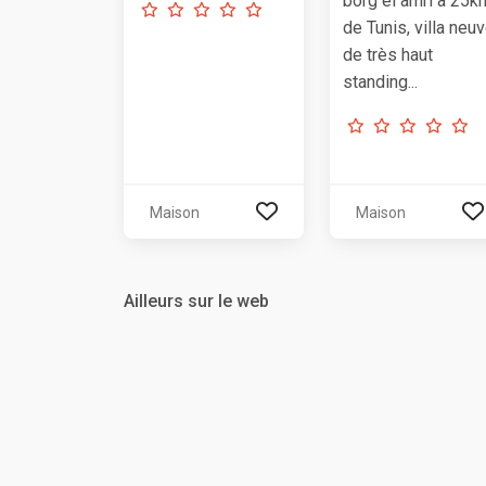
borg el amri à 25k
de Tunis, villa neu
de très haut
standing...
Maison
Maison
Ailleurs sur le web