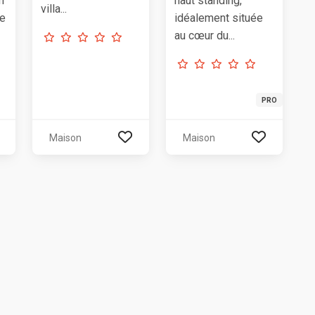
m
haut standing,
villa...
ve
idéalement située
au cœur du...
PRO
Maison
Maison