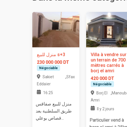
منزل للبيع s+3
Villa à vendre sur
un terrain de 700
230 000 000 DT
mètres carrés à
Négociable
borj el amri
,
Sakiet
Sfax
420 000 DT
Eddaïer
Négociable
,
16:25
Borj El
Manoub
Amri
منزل للبيع صفاقس
Il y 2 jours
طريق السلطنية بعد
قصاص بوعلي...
Particulier vend à