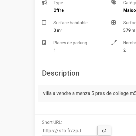
Type
Catégo
Offre
Maiso
Surface habitable
Surfac
0 m²
579 m
Places de parking
Nombr
1
2
Description
villa a vendre a menza 5 pres de college m5
Short URL: