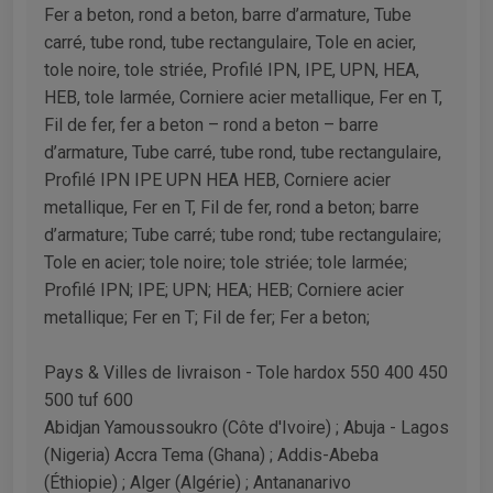
Fer a beton, rond a beton, barre d’armature, Tube
carré, tube rond, tube rectangulaire, Tole en acier,
tole noire, tole striée, Profilé IPN, IPE, UPN, HEA,
HEB, tole larmée, Corniere acier metallique, Fer en T,
Fil de fer, fer a beton – rond a beton – barre
d’armature, Tube carré, tube rond, tube rectangulaire,
Profilé IPN IPE UPN HEA HEB, Corniere acier
metallique, Fer en T, Fil de fer, rond a beton; barre
d’armature; Tube carré; tube rond; tube rectangulaire;
Tole en acier; tole noire; tole striée; tole larmée;
Profilé IPN; IPE; UPN; HEA; HEB; Corniere acier
metallique; Fer en T; Fil de fer; Fer a beton;
Pays & Villes de livraison - Tole hardox 550 400 450
500 tuf 600
Abidjan Yamoussoukro (Côte d'Ivoire) ; Abuja - Lagos
(Nigeria) Accra Tema (Ghana) ; Addis-Abeba
(Éthiopie) ; Alger (Algérie) ; Antananarivo