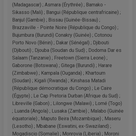
(Madagascar) ; Asmara (Érythrée) ; Bamako -
Sikasso (Mali) ; Bangui (République centrafricaine) ;
Banjul (Gambie) ; Bissau (Guinée-Bissau) ;
Brazzaville - Pointe Noire (République du Congo) ;
Bujumbura (Burundi) Conakry (Guinée) ; Cotonou
Porto Novo (Bénin) ; Dakar (Sénégal) ; Djibouti
(Djibouti) ; Djouba (Soudan du Sud) ; Dodoma Dar es
Salaam (Tanzanie) ; Freetown (Sierra Leone) ;
Gaborone (Botswana) ; Gitega (Burundi) ; Harare
(Zimbabwe) ; Kampala (Ouganda) ; Khartoum
(Soudan) ; Kigali (Rwanda) ; Kinshasa Matadi
(République démocratique du Congo) ; Le Caire
(Égypte) ; Le Cap Pretoria Durban (Afrique du Sud) ;
Libreville (Gabon) ; Lilongwe (Malawi) ; Lomé (Togo)
; Luanda (Angola) ; Lusaka (Zambie) ; Malabo (Guinée
équatoriale) ; Maputo Beira (Mozambique) ; Maseru
(Lesotho) ; Mbabane (Eswatini, ex-Swaziland) ;
Mogadiscio (Somalie) ; Monrovia (Liberia) ; Moroni