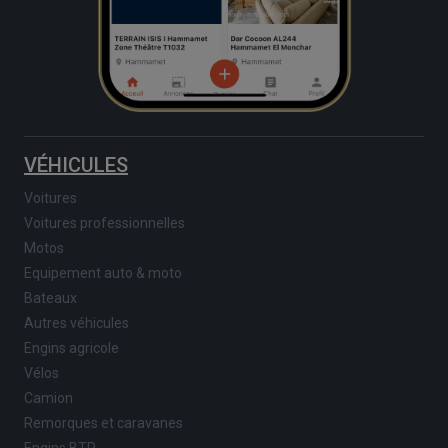
VÉHICULES
Voitures
Voitures professionnelles
Motos
Equipement auto & moto
Bateaux
Autres véhicules
Engins agricole
Vélos
Camion
Remorques et caravanes