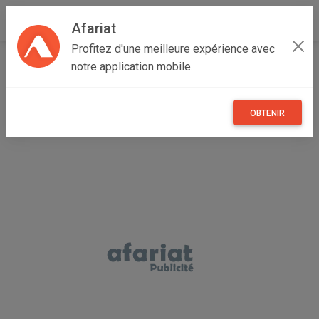
Afariat
Profitez d'une meilleure expérience avec
Accueil
Immobilier
Cap bon - Sahel
Sousse
notre application mobile.
Hergla
Terrain a batir
OBTENIR