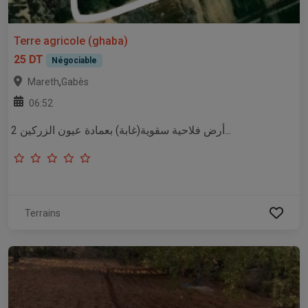
Terre agricole (ghaba)
25 DT
Négociable
,
Mareth
Gabès
06:52
أرض فلاحية سقوية(غابة) بعمادة عيون الزركين 2...
Terrains