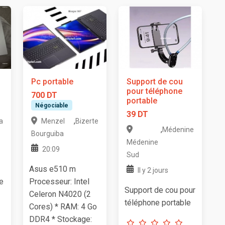
Pc portable
Support de cou
pour téléphone
700 DT
portable
Négociable
39 DT
,
a
Menzel
Bizerte
,
Médenine
Bourguiba
Médenine
20:09
Sud
Asus e510 m
Il y 2 jours
e
Processeur: Intel
Support de cou pour
Celeron N4020 (2
téléphone portable
Cores) * RAM: 4 Go
DDR4 * Stockage: