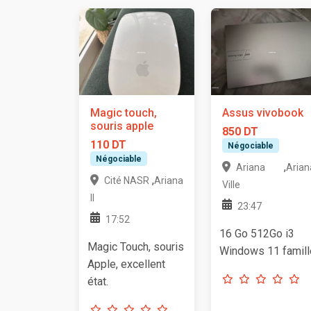
Magic touch,
Assus vivobook
souris apple
850 DT
110 DT
Négociable
Négociable
,
Ariana
Arian
,
Cité NASR
Ariana
Ville
II
23:47
17:52
16 Go 512Go i3
Magic Touch, souris
Windows 11 famill
Apple, excellent
état.