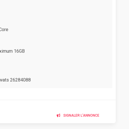
Core
Maximum 16GB
r wats 26284088
SIGNALER L'ANNONCE