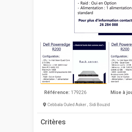
Référence:
179226
Mise à jo
Cebbala Ouled Asker
,
Sidi Bouzid
Critères