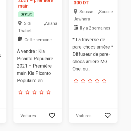
2021 – première
300 DT
main
,
Sousse
Sousse
Gratuit
Jawhara
,
Sidi
Ariana
Il y a 2 semaines
Thabet
* La traverse de
Cette semaine
pare-chocs arrière *
À vendre : Kia
Diffuseur de pare-
5
Picanto Populaire
chocs arrière MG
2021 – Première
One, ou...
main Kia Picanto
Populaire en...
Voitures
Voitures