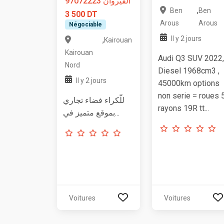
القيروان 97072223
,
Ben
Ben
3 500 DT
Arous
Arous
Négociable
Il y 2 jours
,
Kairouan
Kairouan
Audi Q3 SUV 2022,
Nord
Diesel 1968cm3 ,
Il y 2 jours
45000km options
non serie = roues 
للّكراء فضاء تجاري
rayons 19R tt...
بموقع متميز في...
Voitures
Voitures