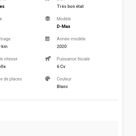
res
Très bon état
e
Modèle
D-Max
trage
Année-modèle
0 km
2020
de vitesse
Puissance fiscale
lle
6 Cv
e de places
Couleur
Blanc