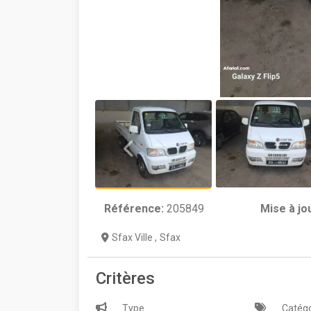
Référence:
205849
Mise à jo
Sfax Ville
,
Sfax
Critères
Type
Catégo