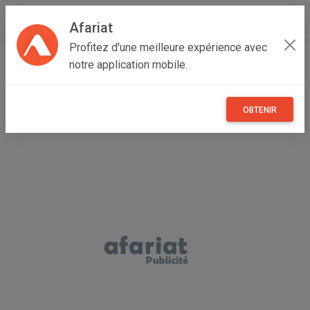
Afariat
Profitez d'une meilleure expérience avec
Accueil
Maisons et enfants
Grand Centre
Sfax
notre application mobile.
Sfax Sud
Machine a laver 8kg
OBTENIR