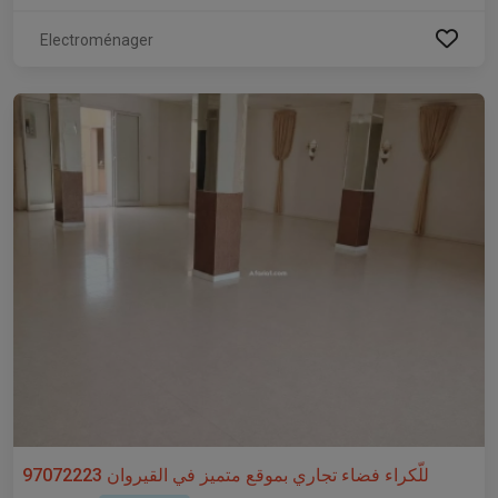
Electroménager
للّكراء فضاء تجاري بموقع متميز في القيروان 97072223