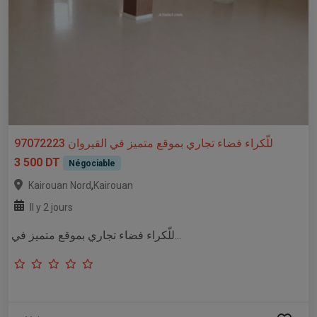
للّكراء فضاء تجاري بموقع متميز في القيروان 97072223
3 500 DT
Négociable
,
Kairouan Nord
Kairouan
Il y 2 jours
للّكراء فضاء تجاري بموقع متميز في...