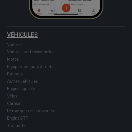
VÉHICULES
Voitures
Voitures professionnelles
Motos
Equipement auto & moto
Bateaux
Autres véhicules
Engins agricole
Vélos
Camion
Remorques et caravanes
Engins BTP
Trotinette