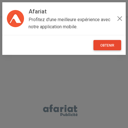
Afariat
Profitez d'une meilleure expérience avec
Accueil
Véhicules
Cap bon - Sahel
Nabeul
notre application mobile.
Dar Châabane El Fehri
À vendre : Citroën C4 essence 2012
OBTENIR