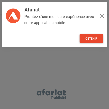
Afariat
Profitez d'une meilleure expérience avec
Accueil
Véhicules
Oasis - Sahara
Médenine
notre application mobile.
Ben Gardane
Trottinette éléctrique marque DUALTRON modèle VICTOR
OBTENIR