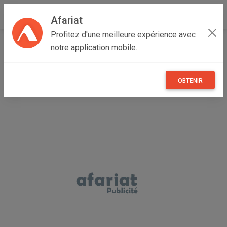
Afariat
Profitez d'une meilleure expérience avec
Accueil
Véhicules
Oasis - Sahara
Médenine
notre application mobile.
Médenine Sud
الة رحي التمر جريد النخيل
OBTENIR