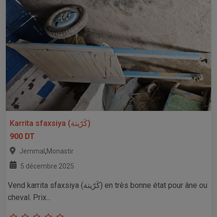
Karrita sfaxsiya (كَرّيتة)
900 DT
,
Jemmal
Monastir
5 décembre 2025
Vend karrita sfaxsiya (كَرّيتة) en très bonne état pour âne ou
cheval. Prix...