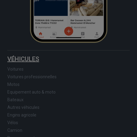
VÉHICULES
Voitures
Voitures professionnelles
Motos
Equipement auto & moto
Bateaux
Autres véhicules
Engins agricole
Vélos
Camion