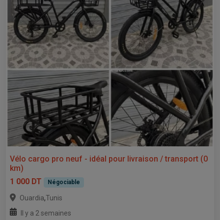
Vélo cargo pro neuf - idéal pour livraison / transport (0
km)
1 000 DT
Négociable
,
Ouardia
Tunis
Il y a 2 semaines