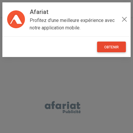
Afariat
Profitez d'une meilleure expérience avec
Accueil
Véhicules
Grand Tunis
Manouba
Oued Ellil
notre application mobile.
Tractopelle JCB 3dx
OBTENIR