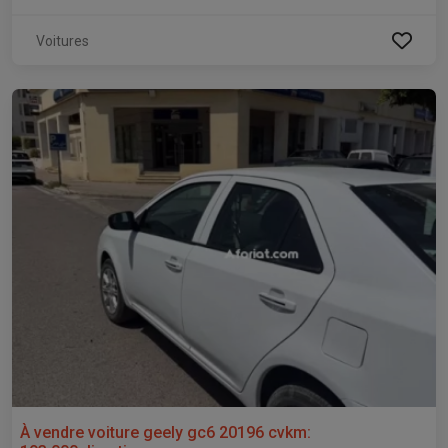
Voitures
À vendre voiture geely gc6 20196 cvkm: