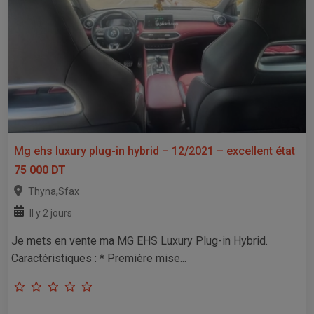
Mg ehs luxury plug-in hybrid – 12/2021 – excellent état
75 000 DT
,
Thyna
Sfax
Il y 2 jours
Je mets en vente ma MG EHS Luxury Plug-in Hybrid.
Caractéristiques : * Première mise...