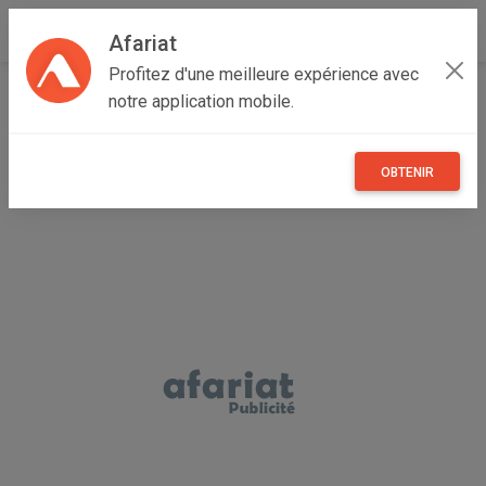
Afariat
Profitez d'une meilleure expérience avec
Accueil
Véhicules
Grand Tunis
Manouba
Manouba
notre application mobile.
lancer ex 1.5 BVA
OBTENIR