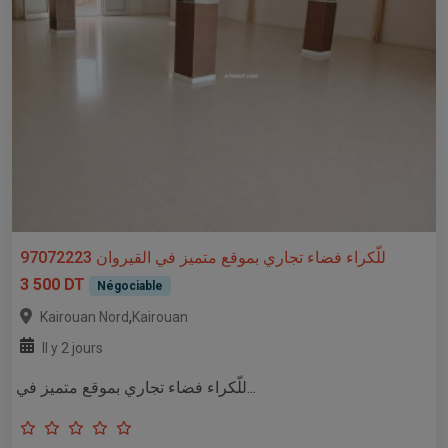
للّكراء فضاء تجاري بموقع متميز في القيروان 97072223
3 500 DT
Négociable
,
Kairouan Nord
Kairouan
Il y 2 jours
للّكراء فضاء تجاري بموقع متميز في...