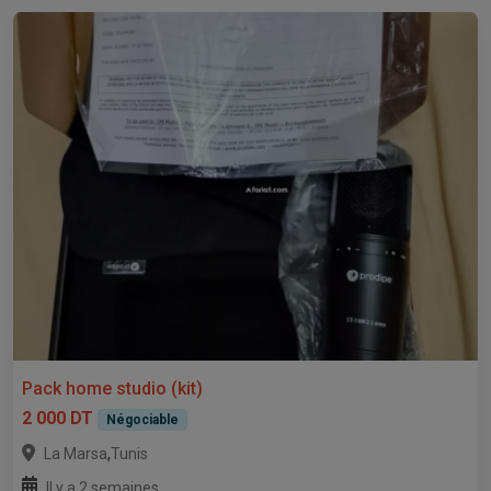
Pack home studio (kit)
2 000 DT
Négociable
,
La Marsa
Tunis
Il y a 2 semaines