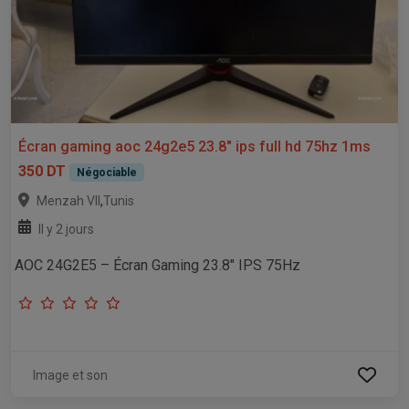
Écran gaming aoc 24g2e5 23.8" ips full hd 75hz 1ms
350 DT
Négociable
,
Menzah VII
Tunis
Il y 2 jours
AOC 24G2E5 – Écran Gaming 23.8" IPS 75Hz
Image et son