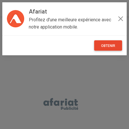
Afariat
Profitez d'une meilleure expérience avec
Accueil
Loisirs
Grand Tunis
Manouba
Oued Ellil
notre application mobile.
Violon 3/4
OBTENIR