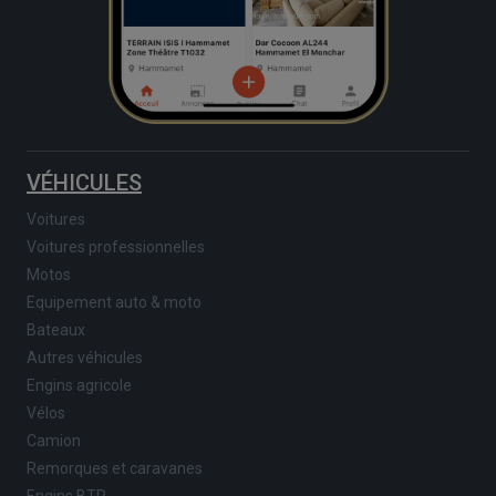
VÉHICULES
Voitures
Voitures professionnelles
Motos
Equipement auto & moto
Bateaux
Autres véhicules
Engins agricole
Vélos
Camion
Remorques et caravanes
Engins BTP