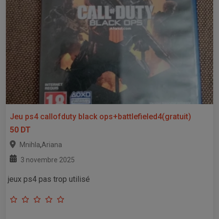
Jeu ps4 callofduty black ops+battlefieled4(gratuit)
50 DT
,
Mnihla
Ariana
3 novembre 2025
jeux ps4 pas trop utilisé