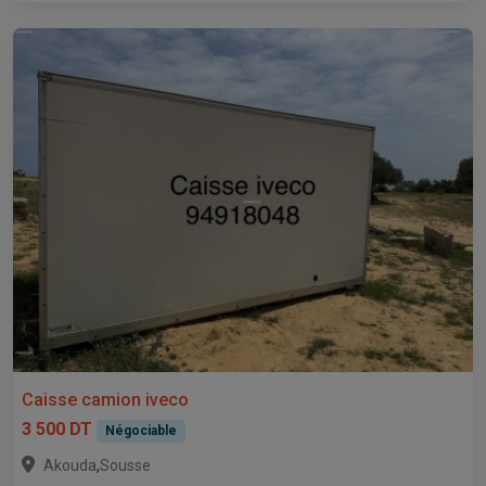
Caisse camion iveco
3 500 DT
Négociable
,
Akouda
Sousse