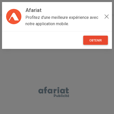
Afariat
Profitez d'une meilleure expérience avec
Accueil
Véhicules
Grand Centre
Kasserine
notre application mobile.
Zouhour
Camion sos à vendre
OBTENIR