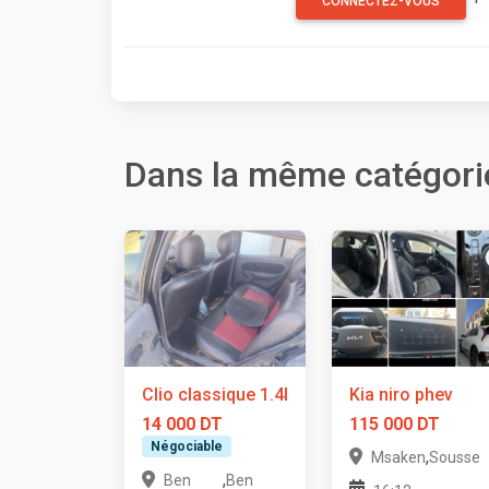
CONNECTEZ-VOUS
Dans la même catégori
Clio classique 1.4l
Kia niro phev
14 000 DT
115 000 DT
Négociable
,
Msaken
Sousse
,
Ben
Ben