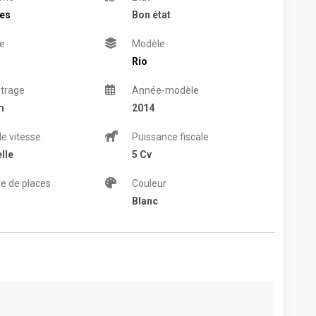
res
Bon état
e
Modèle
Rio
trage
Année-modèle
m
2014
de vitesse
Puissance fiscale
lle
5 Cv
e de places
Couleur
Blanc