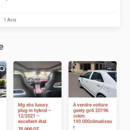
1
Avis
e
Mg ehs luxury
À vendre voiture
plug-in hybrid –
geely gc6 20196
12/2021 –
cvkm:
excellent état
193.000climatiseu
r
75 000 DT