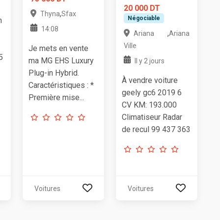
20 000 DT
,
Thyna
Sfax
Négociable
m
14:08
,
Ariana
Ariana
Ville
Je mets en vente
5
ma MG EHS Luxury
Il y 2 jours
Plug-in Hybrid.
À vendre voiture
Caractéristiques : *
geely gc6 2019 6
Première mise...
CV KM: 193.000
Climatiseur Radar
de recul 99 437 363
Voitures
Voitures