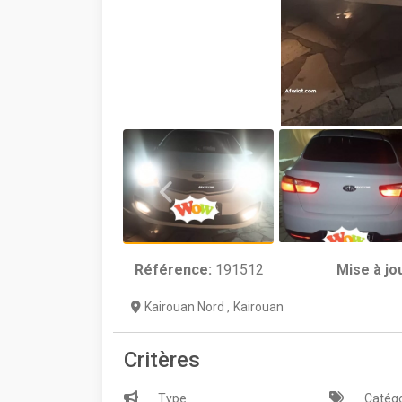
Référence:
191512
Mise à jo
Kairouan Nord
,
Kairouan
Critères
Type
Catégo