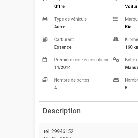
Offre
Voitu
Type de véhicule
Marqu
Autre
Kia
Carburant
Kilomé
Essence
160 k
Première mise en circulation
Boîte 
11/2014
Manue
Nombre de portes
Nombr
4
5
Description
tél :29946152