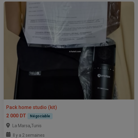
Pack home studio (kit)
2 000 DT
Négociable
,
La Marsa
Tunis
Il y a 2 semaines