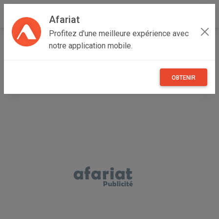
Afariat
Profitez d'une meilleure expérience avec
Accueil
Multimedia
Majerda
Bizerte
Ras Jebel
notre application mobile.
Lot d objectifs professionnels Sony et Canon a vendre
OBTENIR