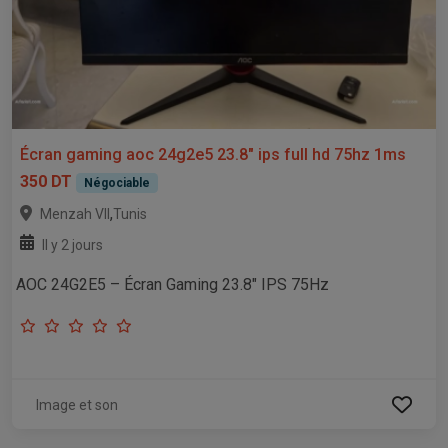
Écran gaming aoc 24g2e5 23.8" ips full hd 75hz 1ms
350 DT
Négociable
,
Menzah VII
Tunis
Il y 2 jours
AOC 24G2E5 – Écran Gaming 23.8" IPS 75Hz
Image et son