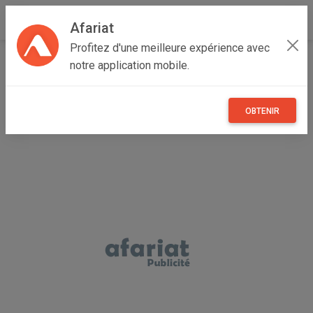
Afariat
Profitez d'une meilleure expérience avec
Accueil
Maisons et enfants
Majerda
Bizerte
notre application mobile.
Bizerte Nord
service en inox
OBTENIR