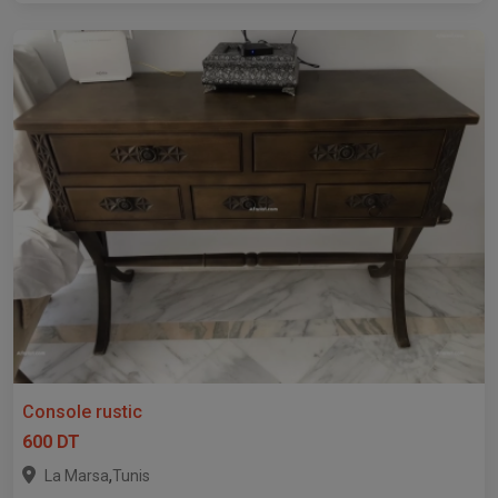
Console rustic
600 DT
,
La Marsa
Tunis