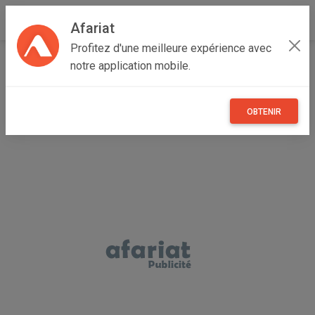
Afariat
Profitez d'une meilleure expérience avec
Accueil
Immobilier
Majerda
Bizerte
Ghar El Melh
notre application mobile.
Appartements a louer
OBTENIR