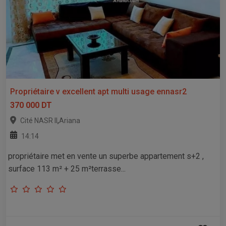
Propriétaire v excellent apt multi usage ennasr2
370 000 DT
,
Cité NASR II
Ariana
14:14
propriétaire met en vente un superbe appartement s+2 ,
surface 113 m² + 25 m²terrasse...