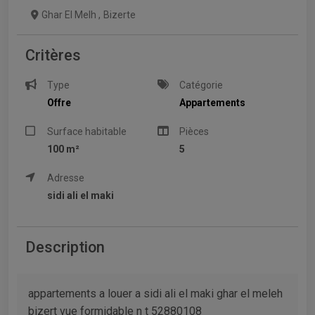
Ghar El Melh
,
Bizerte
Critères
Type
Catégorie
Offre
Appartements
Surface habitable
Pièces
100 m²
5
Adresse
sidi ali el maki
Description
appartements a louer a sidi ali el maki ghar el meleh
bizert vue formidable n t 52880108