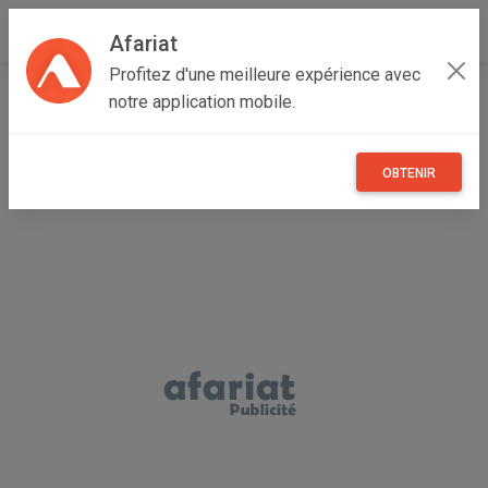
Afariat
Profitez d'une meilleure expérience avec
Accueil
Immobilier
Grand Tunis
Tunis
La Marsa
notre application mobile.
location appt meublé par jour ou longue durée à l'aouina
OBTENIR