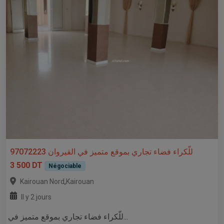
للّكراء فضاء تجاري بموقع متميز في القيروان 97072223
3 500 DT
Négociable
,
Kairouan Nord
Kairouan
Il y 2 jours
للّكراء فضاء تجاري بموقع متميز في...