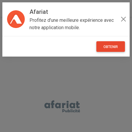
Afariat
Profitez d'une meilleure expérience avec
Accueil
Véhicules
Grand Tunis
Ben Arous
Ezzahra
notre application mobile.
vente tre b voiture
OBTENIR