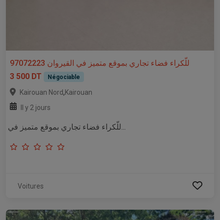
للّكراء فضاء تجاري بموقع متميز في القيروان 97072223
3 500 DT
Négociable
,
Kairouan Nord
Kairouan
Il y 2 jours
للّكراء فضاء تجاري بموقع متميز في...
Voitures