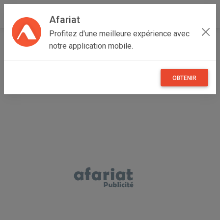
Afariat
Profitez d'une meilleure expérience avec
Accueil
Véhicules
Grand Tunis
Ben Arous
notre application mobile.
El Mourouj
Peugeot 206
OBTENIR