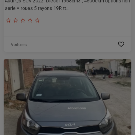
Audi Q3 SUV 2022, Diesel 1968cm3 , 45000km options non
serie = roues 5 rayons 19R tt...
Voitures