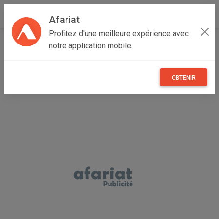
Afariat
Profitez d'une meilleure expérience avec
Accueil
Véhicules
Grand Tunis
Ben Arous
notre application mobile.
Ben Arous
location chariot élévateur
OBTENIR