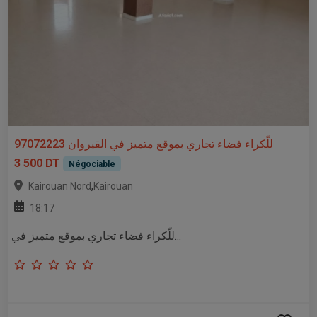
للّكراء فضاء تجاري بموقع متميز في القيروان 97072223
3 500 DT
Négociable
,
Kairouan Nord
Kairouan
18:17
للّكراء فضاء تجاري بموقع متميز في...