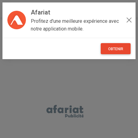
Afariat
Profitez d'une meilleure expérience avec
Accueil
Maisons et enfants
Grand Tunis
Ben Arous
notre application mobile.
Radès
vente gazon artificiel
OBTENIR