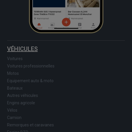
VÉHICULES
Voitures
Voitures professionnelles
Motos
Equipement auto & moto
Bateaux
Autres véhicules
Engins agricole
Vélos
Camion
Remorques et caravanes