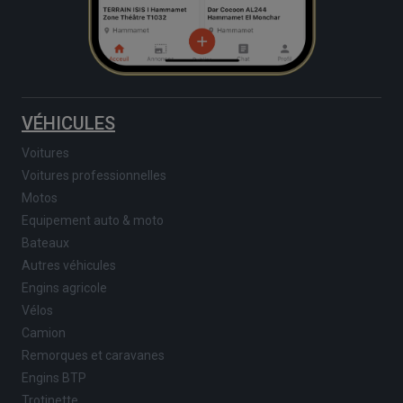
VÉHICULES
Voitures
Voitures professionnelles
Motos
Equipement auto & moto
Bateaux
Autres véhicules
Engins agricole
Vélos
Camion
Remorques et caravanes
Engins BTP
Trotinette