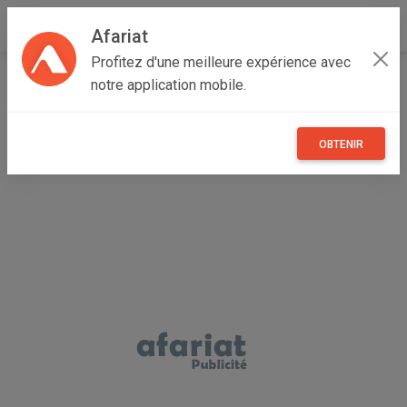
Afariat
Profitez d'une meilleure expérience avec
Accueil
Maisons et enfants
Grand Tunis
Ben Arous
notre application mobile.
Hammam Chott
Lit de bébé avec matelas confortex antibacterien neuf
OBTENIR