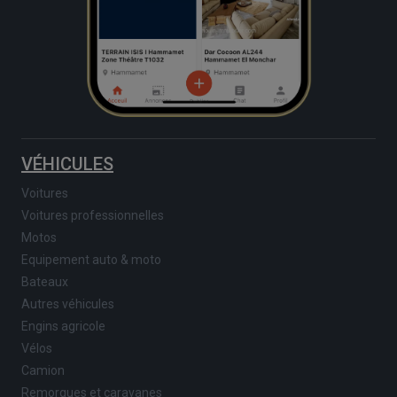
VÉHICULES
Voitures
Voitures professionnelles
Motos
Equipement auto & moto
Bateaux
Autres véhicules
Engins agricole
Vélos
Camion
Remorques et caravanes