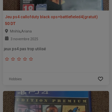
Jeu ps4 callofduty black ops+battlefieled4(gratuit)
50 DT
,
Mnihla
Ariana
3 novembre 2025
jeux ps4 pas trop utilisé
Hobbies