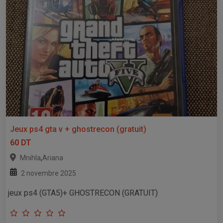
Jeux ps4 gta v + ghostrecon (gratuit)
60 DT
,
Mnihla
Ariana
2 novembre 2025
jeux ps4 (GTA5)+ GHOSTRECON (GRATUIT)