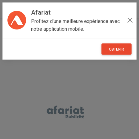
Afariat
Profitez d'une meilleure expérience avec
Accueil
Loisirs
Grand Tunis
Ben Arous
notre application mobile.
Hammam Lif
sac camping quechua 30l
OBTENIR