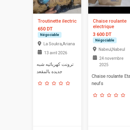
Troutinette ilectric
Chaise roulante
electrique
650 DT
3 600 DT
Négociable
Négociable
,
La Soukra
Ariana
,
Nabeul
Nabeul
13 avril 2026
24 novembre
ترونت كهربائيه شبه
2025
جديده بالمقعد
Chaise roulante Et
neufs