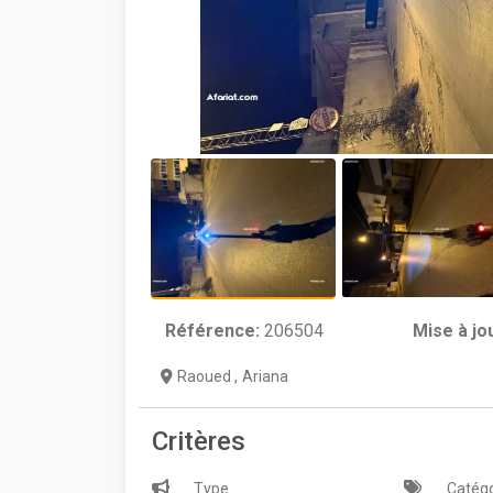
Référence:
206504
Mise à jo
Raoued
,
Ariana
Critères
Type
Catégo