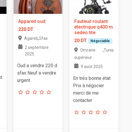
Appareil oud
Fauteuil roulant
électrique q400 m
220 DT
sedeo lite
,
Agareb
Sfax
20 DT
Négociable
2 septembre
,
Omrane
Tunis
2025
supérieur
Oud a vendre 220 d
9 août 2025
sfax Neuf a vendre
at
En très bonne état
urgent
Prix à négocier
merci de me
contacter