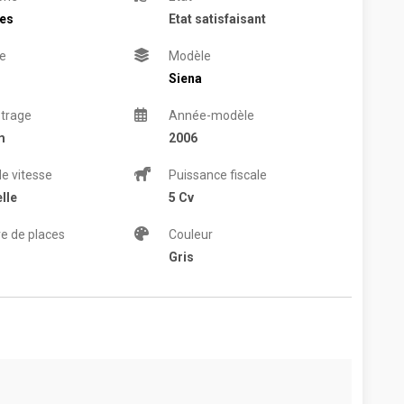
res
Etat satisfaisant
e
Modèle
Siena
trage
Année-modèle
m
2006
de vitesse
Puissance fiscale
lle
5 Cv
e de places
Couleur
Gris