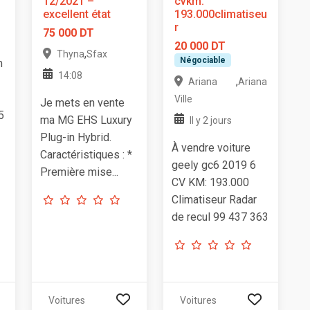
12/2021 –
cvkm:
excellent état
193.000climatiseu
r
75 000 DT
20 000 DT
,
Thyna
Sfax
Négociable
m
14:08
,
Ariana
Ariana
Ville
Je mets en vente
5
ma MG EHS Luxury
Il y 2 jours
Plug-in Hybrid.
À vendre voiture
Caractéristiques : *
geely gc6 2019 6
Première mise...
CV KM: 193.000
Climatiseur Radar
de recul 99 437 363
Voitures
Voitures