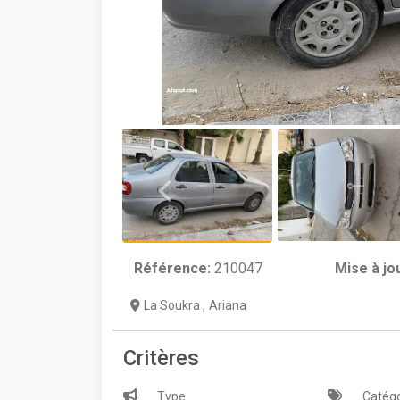
Référence:
210047
Mise à jo
La Soukra
,
Ariana
Critères
Type
Catégo