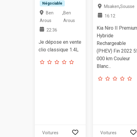
Négociable
,
Msaken
Sousse
,
Ben
Ben
16:12
Arous
Arous
Kia Niro II Premiu
22:36
Hybride
Je dépose en vente
Rechargeable
clio classique 1.4L
(PHEV) Fin 2022 5
000 km Couleur
Blanc...
Voitures
Voitures