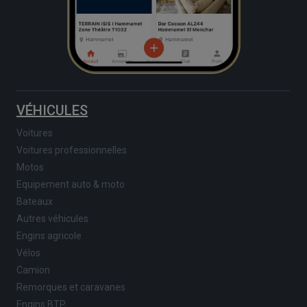
VÉHICULES
Voitures
Voitures professionnelles
Motos
Equipement auto & moto
Bateaux
Autres véhicules
Engins agricole
Vélos
Camion
Remorques et caravanes
Engins BTP