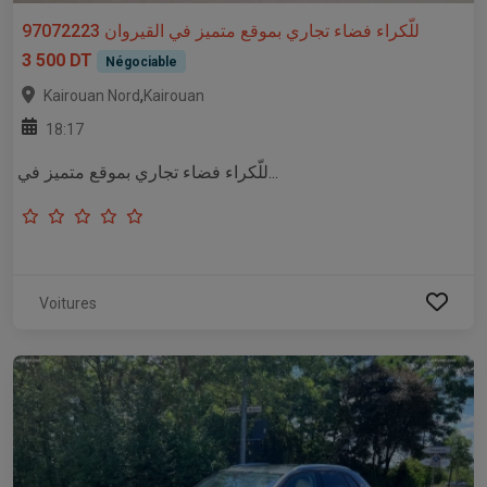
للّكراء فضاء تجاري بموقع متميز في القيروان 97072223
3 500 DT
Négociable
,
Kairouan Nord
Kairouan
18:17
للّكراء فضاء تجاري بموقع متميز في...
Voitures