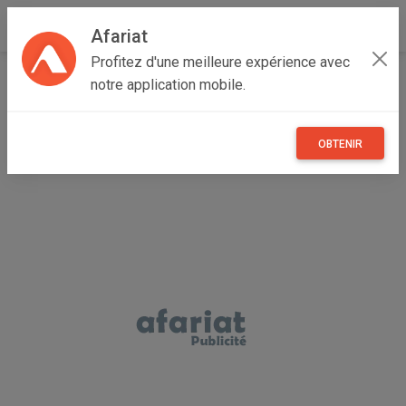
Afariat
Profitez d'une meilleure expérience avec
Accueil
Véhicules
Grand Tunis
Ariana
Cité NASR I
notre application mobile.
bmw e90 LCI 320i
OBTENIR