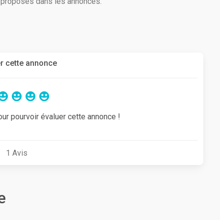
s proposés dans les annonces.
r cette annonce
our pourvoir évaluer cette annonce !
1
Avis
e