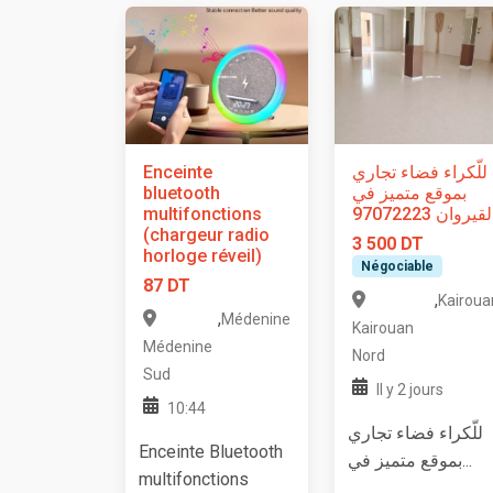
Enceinte
للّكراء فضاء تجاري
bluetooth
بموقع متميز في
multifonctions
لقيروان 97072223
(chargeur radio
3 500 DT
horloge réveil)
Négociable
87 DT
,
Kairoua
,
Médenine
Kairouan
Médenine
Nord
Sud
Il y 2 jours
10:44
للّكراء فضاء تجاري
Enceinte Bluetooth
بموقع متميز في...
multifonctions