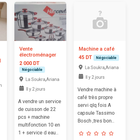
Vente
Machine a café
électroménager
45 DT
Négociable
ا
2 000 DT
,
La Soukra
Ariana
Négociable
Il y 2 jours
,
La Soukra
Ariana
n
Il y 2 jours
Vendre machine à
café très propre
A vendre un service
servi qlq fois A
de cuisson de 22
capsule Tassimo
pcs + machine
Bosch ,tres bon...
multifonction 10 en
1 + service d eau...