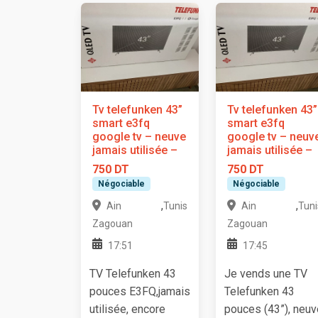
Tv telefunken 43”
Tv telefunken 43”
smart e3fq
smart e3fq
google tv – neuve
google tv – neuv
jamais utilisée –
jamais utilisée –
750 DT
750 DT
Négociable
Négociable
,
,
Ain
Tunis
Ain
Tuni
Zagouan
Zagouan
17:51
17:45
TV Telefunken 43
Je vends une TV
pouces E3FQ,jamais
Telefunken 43
utilisée, encore
pouces (43”), neuv