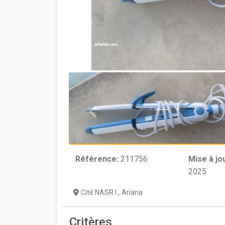
Référence:
211756
Mise à jo
2025
Cité NASR I
,
Ariana
Critères