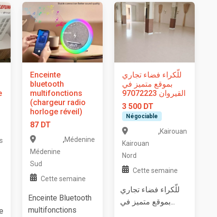
Enceinte
للّكراء فضاء تجاري
bluetooth
بموقع متميز في
e
multifonctions
القيروان 97072223
(chargeur radio
3 500 DT
horloge réveil)
Négociable
87 DT
,
Kairouan
,
Médenine
s
Kairouan
Médenine
Nord
Sud
Cette semaine
Cette semaine
للّكراء فضاء تجاري
Enceinte Bluetooth
بموقع متميز في...
multifonctions
e