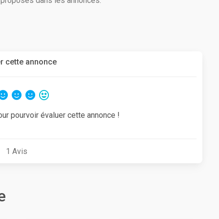
s proposés dans les annonces.
r cette annonce
our pourvoir évaluer cette annonce !
1
Avis
e