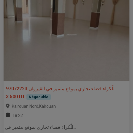
للّكراء فضاء تجاري بموقع متميز في القيروان 97072223
3 500 DT
Négociable
,
Kairouan Nord
Kairouan
18:22
للّكراء فضاء تجاري بموقع متميز في...