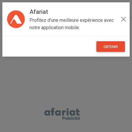
Afariat
Profitez d'une meilleure expérience avec
Accueil
Maisons et enfants
Grand Tunis
Ariana
notre application mobile.
La Soukra
Lave-linge Inverter ARISTON 11 kg – 1600 tr/min
OBTENIR