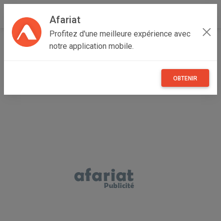
Afariat
Profitez d'une meilleure expérience avec
Accueil
Loisirs
Grand Tunis
Ariana
Mnihla
notre application mobile.
jeux ps4 GTA V + GHOSTRECON (gratuit)
OBTENIR