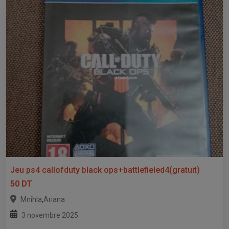
Jeu ps4 callofduty black ops+battlefieled4(gratuit)
50 DT
,
Mnihla
Ariana
3 novembre 2025