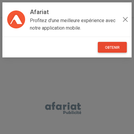
Afariat
Profitez d'une meilleure expérience avec
Accueil
Loisirs
Grand Tunis
Ariana
Mnihla
notre application mobile.
jeu ps4 CALLofDUTY black ops+BATTLEFIELED4(gratuit)
OBTENIR