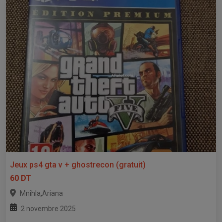
Jeux ps4 gta v + ghostrecon (gratuit)
60 DT
,
Mnihla
Ariana
2 novembre 2025