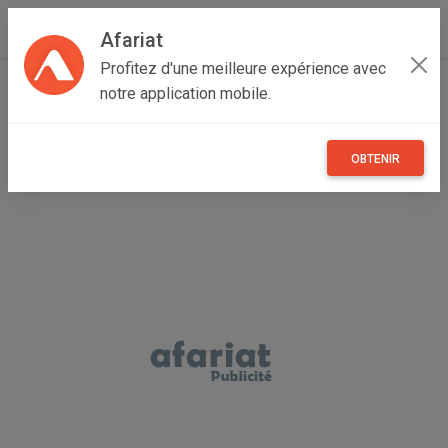
Afariat
Profitez d'une meilleure expérience avec
Accueil
Immobilier
Grand Tunis
Ariana
Ariana Ville
notre application mobile.
Maison S+3 Meublé à Louer - Menzah 5, Tunis
OBTENIR