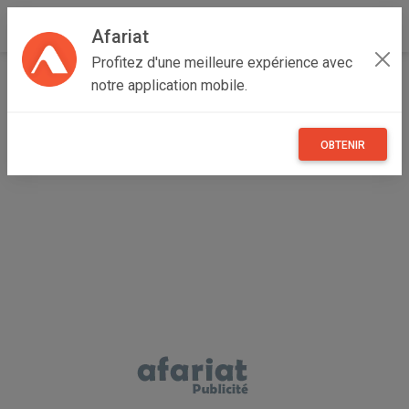
Afariat
Profitez d'une meilleure expérience avec
Accueil
Emploi, affaires et services
Grand Tunis
notre application mobile.
Ariana
Cité NASR I
GARDE DU JOUR D'UN HOMME MALADE A CITE
ENNASR
OBTENIR