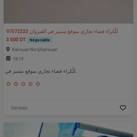
للّكراء فضاء تجاري بموقع متميز في القيروان 97072223
3 500 DT
Négociable
,
Kairouan Nord
Kairouan
18:19
للّكراء فضاء تجاري بموقع متميز في...
Services