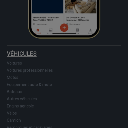
VÉHICULES
Voitures
Voitures professionnelles
Motos
Equipement auto & moto
Bateaux
Autres véhicules
Engins agricole
Vélos
Camion
Remorques et caravanes