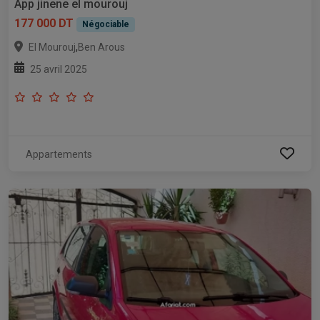
App jinene el mourouj
177 000 DT
Négociable
,
El Mourouj
Ben Arous
25 avril 2025
Appartements