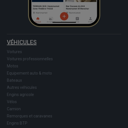
VÉHICULES
Voitures
Voitures professionnelles
Motos
Equipement auto & moto
Bateaux
Autres véhicules
Engins agricole
Vélos
Camion
Remorques et caravanes
Engins BTP