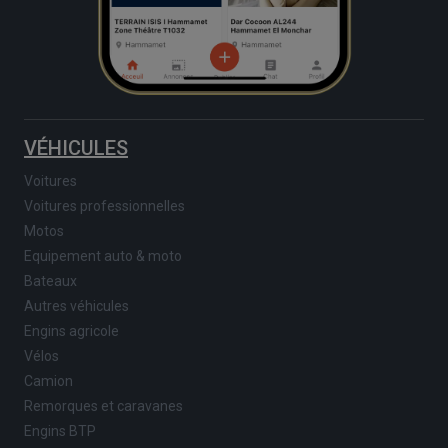
VÉHICULES
Voitures
Voitures professionnelles
Motos
Equipement auto & moto
Bateaux
Autres véhicules
Engins agricole
Vélos
Camion
Remorques et caravanes
Engins BTP