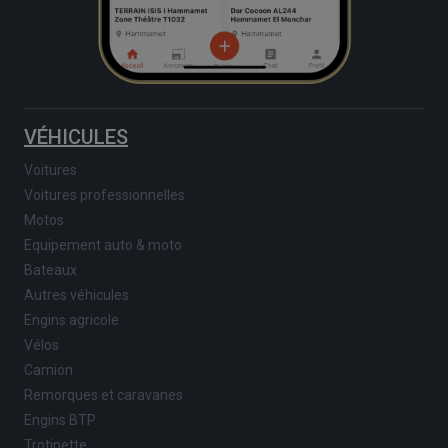
VÉHICULES
Voitures
Voitures professionnelles
Motos
Equipement auto & moto
Bateaux
Autres véhicules
Engins agricole
Vélos
Camion
Remorques et caravanes
Engins BTP
Trotinette