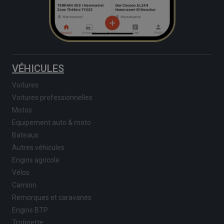
VÉHICULES
Voitures
Voitures professionnelles
Motos
Equipement auto & moto
Bateaux
Autres véhicules
Engins agricole
Vélos
Camion
Remorques et caravanes
Engins BTP
Trotinette