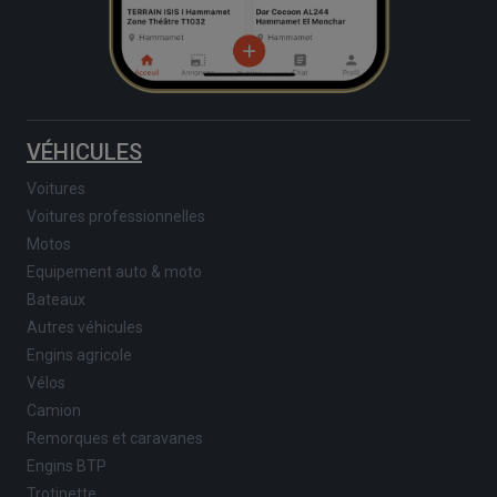
VÉHICULES
Voitures
Voitures professionnelles
Motos
Equipement auto & moto
Bateaux
Autres véhicules
Engins agricole
Vélos
Camion
Remorques et caravanes
Engins BTP
Trotinette