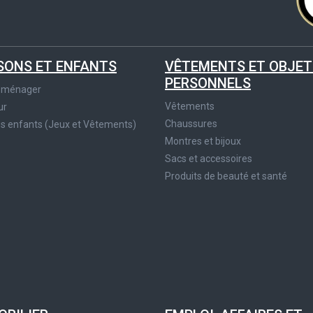
SONS ET ENFANTS
VÊTEMENTS ET OBJET
PERSONNELS
roménager
Vêtements
ur
Chaussures
es enfants (Jeux et Vêtements)
Montres et bijoux
Sacs et accessoires
Produits de beauté et santé