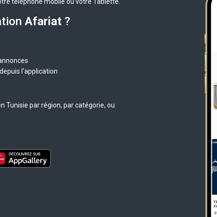
otre téléphone mobile ou votre Tablette.
ation
Afariat
?
 annonces
epuis l'application
 Tunisie par région, par catégorie, ou