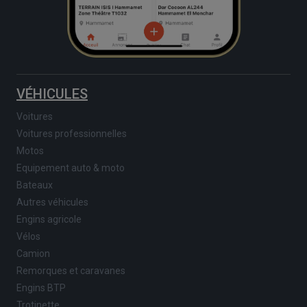
VÉHICULES
Voitures
Voitures professionnelles
Motos
Equipement auto & moto
Bateaux
Autres véhicules
Engins agricole
Vélos
Camion
Remorques et caravanes
Engins BTP
Trotinette