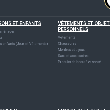
SONS ET ENFANTS
VÊTEMENTS ET OBJET
PERSONNELS
roménager
Vêtements
ur
Chaussures
es enfants (Jeux et Vêtements)
Montres et bijoux
Sacs et accessoires
Produits de beauté et santé