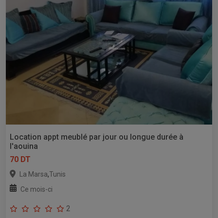
Location appt meublé par jour ou longue durée à
l'aouina
70 DT
,
La Marsa
Tunis
Ce mois-ci
2