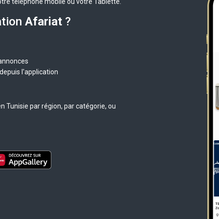
otre téléphone mobile ou votre Tablette.
ation
Afariat
?
 annonces
epuis l'application
 Tunisie par région, par catégorie, ou