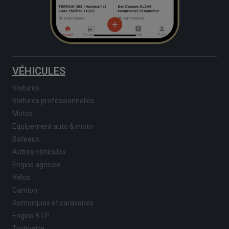
VÉHICULES
Voitures
Voitures professionnelles
Motos
Equipement auto & moto
Bateaux
Autres véhicules
Engins agricole
Vélos
Camion
Remorques et caravanes
Engins BTP
Trotinette